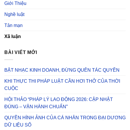
Giới Thiệu
Nghề luật
Tản mạn
Xã luận
BÀI VIẾT MỚI
BẬT NHẠC KINH DOANH, ĐỪNG QUÊN TÁC QUYỀN
KHI THỰC THI PHÁP LUẬT CẦN HƠI THỞ CỦA THỜI
CUỘC
HỘI THẢO “PHÁP LÝ LAO ĐỘNG 2026: CẬP NHẬT
ĐÚNG – VẬN HÀNH CHUẨN”
QUYỀN HÌNH ẢNH CỦA CÁ NHÂN TRONG ĐẠI DƯƠNG
DỮ LIỆU SỐ