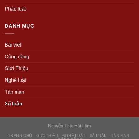
Pháp luật
DANH MỤC
Bài viết
Cộng đồng
Giới Thiệu
Nghề luật
Tản mạn
Xã luận
Nguyễn Thái Hải Lâm
TRANG CHỦ
GIỚI THIỆU
NGHỀ LUẬT
XÃ LUẬN
TẢN MẠN