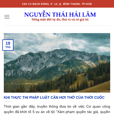
Skip
294 C3 BẠCH ĐẰNG, P. 14, Q. BÌNH THẠNH, TP.HCM
to
content
19
Th5
KHI THỰC THI PHÁP LUẬT CẦN HƠI THỞ CỦA THỜI CUỘC
Thời gian gần đây, truyền thông đưa tin về việc Cơ quan công
quyền đã khởi tố 5 vụ án về tội “Xâm phạm quyền tác giả, quyền