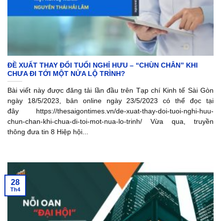
ĐỀ XUẤT THAY ĐỔI TUỔI NGHỈ HƯU – “CHÙN CHÂN” KHI
CHƯA ĐI TỚI MỘT NỬA LỘ TRÌNH?
Bài viết này được đăng tải lần đầu trên Tạp chí Kinh tế Sài Gòn
ngày 18/5/2023, bản online ngày 23/5/2023 có thể đọc tại
đây https://thesaigontimes.vn/de-xuat-thay-doi-tuoi-nghi-huu-
chun-chan-khi-chua-di-toi-mot-nua-lo-trinh/ Vừa qua, truyền
thông đưa tin 8 Hiệp hội...
28
Th4