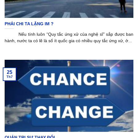
PHẢI CHI TA LẶNG IM ?
Nếu tính luôn “Quy tắc ứng xử của nghệ sĩ” sắp được ban
hành, nước ta có lẽ là số ít quốc gia có nhiều quy tắc ứng xử, ở...
25
Th7
QUẢN TRỊ SỰ THAY ĐỔI