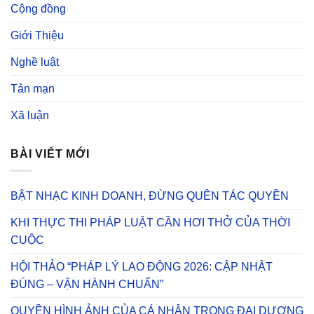
Cộng đồng
Giới Thiệu
Nghề luật
Tản mạn
Xã luận
BÀI VIẾT MỚI
BẬT NHẠC KINH DOANH, ĐỪNG QUÊN TÁC QUYỀN
KHI THỰC THI PHÁP LUẬT CẦN HƠI THỞ CỦA THỜI
CUỘC
HỘI THẢO “PHÁP LÝ LAO ĐỘNG 2026: CẬP NHẬT
ĐÚNG – VẬN HÀNH CHUẨN”
QUYỀN HÌNH ẢNH CỦA CÁ NHÂN TRONG ĐẠI DƯƠNG