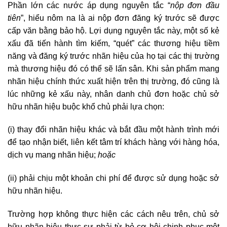
Phần lớn các nước áp dụng nguyên tắc “
nộp đơn đầu
tiên
”, hiểu nôm na là ai nộp đơn đăng ký trước sẽ được
cấp văn bằng bảo hộ. Lợi dụng nguyên tắc này, một số kẻ
xấu đã tiến hành tìm kiếm, “quét” các thương hiệu tiềm
năng và đăng ký trước nhãn hiệu của họ tại các thị trường
mà thương hiệu đó có thể sẽ lấn sân. Khi sản phẩm mang
nhãn hiệu chính thức xuất hiện trên thị trường, đó cũng là
lúc những kẻ xấu này, nhân danh chủ đơn hoặc chủ sở
hữu nhãn hiệu buộc khổ chủ phải lựa chọn:
(i) thay đổi nhãn hiệu khác và bắt đầu một hành trình mới
để tạo nhận biết, liên kết tâm trí khách hàng với hàng hóa,
dịch vụ mang nhãn hiệu;
hoặc
(ii) phải chịu một khoản chi phí để được sử dụng hoặc sở
hữu nhãn hiệu.
Trường hợp không thực hiện các cách nêu trên, chủ sở
hữu nhãn hiệu thực sự phải từ bỏ cơ hội chinh phục một