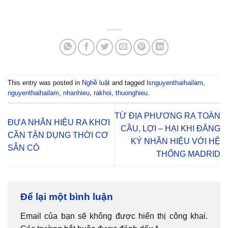
This entry was posted in
Nghề luật
and tagged
lsnguyenthaihailam
,
nguyenthaihailam
,
nhanhieu
,
rakhoi
,
thuonghieu
.
TỪ ĐỊA PHƯƠNG RA TOÀN
ĐƯA NHÃN HIỆU RA KHƠI
CẦU, LỢI – HẠI KHI ĐĂNG
CẦN TẬN DỤNG THỜI CƠ
KÝ NHÃN HIỆU VỚI HỆ
SẴN CÓ
THỐNG MADRID
Để lại một bình luận
Email của bạn sẽ không được hiển thị công khai.