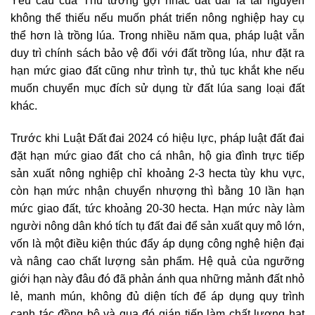
Yêu cầu của Thủ tướng gợi nhắc đất đai là tài nguyên
không thể thiếu nếu muốn phát triển nông nghiệp hay cụ
thể hơn là trồng lúa. Trong nhiều năm qua, pháp luật vẫn
duy trì chính sách bảo vệ đối với đất trồng lúa, như đặt ra
hạn mức giao đất cũng như trình tự, thủ tục khắt khe nếu
muốn chuyển mục đích sử dụng từ đất lúa sang loại đất
khác.
Trước khi Luật Đất đai 2024 có hiệu lực, pháp luật đất đai
đặt hạn mức giao đất cho cá nhân, hộ gia đình trực tiếp
sản xuất nông nghiệp chỉ khoảng 2-3 hecta tùy khu vực,
còn hạn mức nhận chuyển nhượng thì bằng 10 lần hạn
mức giao đất, tức khoảng 20-30 hecta. Hạn mức này làm
người nông dân khó tích tụ đất đai để sản xuất quy mô lớn,
vốn là một điều kiện thúc đẩy áp dụng công nghệ hiện đại
và nâng cao chất lượng sản phẩm. Hệ quả của ngưỡng
giới hạn này đâu đó đã phản ánh qua những mảnh đất nhỏ
lẻ, manh mún, không đủ diện tích để áp dụng quy trình
canh tác đồng bộ và qua đó gián tiếp làm chất lượng hạt