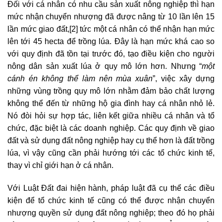
Đối với cá nhân có nhu cầu sản xuất nông nghiệp thì hạn
mức nhận chuyển nhượng đã được nâng từ 10 lần lên 15
lần mức giao đất,
[2]
tức một cá nhân có thể nhận hạn mức
lên tới 45 hecta để trồng lúa. Đây là hạn mức khá cao so
với quy định đã tồn tại trước đó, tạo điều kiện cho người
nông dân sản xuất lúa ở quy mô lớn hơn. Nhưng “
một
cánh én không thể làm nên mùa xuân
”, việc xây dựng
những vùng trồng quy mô lớn nhằm đảm bảo chất lượng
không thể đến từ những hộ gia đình hay cá nhân nhỏ lẻ.
Nó đòi hỏi sự hợp tác, liên kết giữa nhiều cá nhân và tổ
chức, đặc biệt là các doanh nghiệp. Các quy định về giao
đất và sử dụng đất nông nghiệp hay cụ thể hơn là đất trồng
lúa, vì vậy cũng cần phải hướng tới các tổ chức kinh tế,
thay vì chỉ giới hạn ở cá nhân.
Với Luật Đất đai hiện hành, pháp luật đã cụ thể các điều
kiện để tổ chức kinh tế cũng có thể được nhận chuyển
nhượng quyền sử dụng đất nông nghiệp; theo đó họ phải