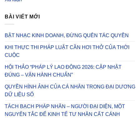
BÀI VIẾT MỚI
BẬT NHẠC KINH DOANH, ĐỪNG QUÊN TÁC QUYỀN
KHI THỰC THI PHÁP LUẬT CẦN HƠI THỞ CỦA THỜI
CUỘC
HỘI THẢO “PHÁP LÝ LAO ĐỘNG 2026: CẬP NHẬT
ĐÚNG – VẬN HÀNH CHUẨN”
QUYỀN HÌNH ẢNH CỦA CÁ NHÂN TRONG ĐẠI DƯƠNG
DỮ LIỆU SỐ
TÁCH BẠCH PHÁP NHÂN – NGƯỜI ĐẠI DIỆN, MỘT
NGUYÊN TẮC ĐỂ KINH TẾ TƯ NHÂN CẤT CÁNH