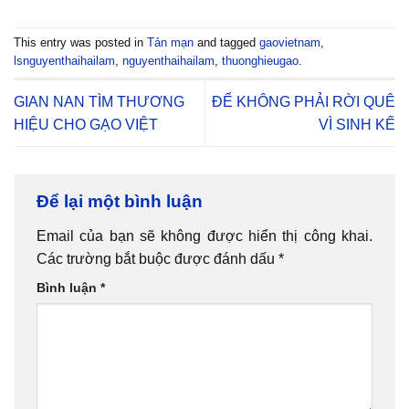
This entry was posted in
Tản mạn
and tagged
gaovietnam
,
lsnguyenthaihailam
,
nguyenthaihailam
,
thuonghieugao
.
GIAN NAN TÌM THƯƠNG
ĐỂ KHÔNG PHẢI RỜI QUÊ
HIỆU CHO GẠO VIỆT
VÌ SINH KẾ
Để lại một bình luận
Email của bạn sẽ không được hiển thị công khai.
Các trường bắt buộc được đánh dấu
*
Bình luận
*