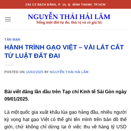
Skip
294 C3 BẠCH ĐẰNG, P. 14, Q. BÌNH THẠNH, TP.HCM
to
content
TẢN MẠN
HÀNH TRÌNH GẠO VIỆT – VÀI LÁT CẮT
TỪ LUẬT ĐẤT ĐAI
POSTED ON
14/02/2025
BY
NGUYỄN THÁI HẢI LÂM
Bài viết đăng lần đầu trên Tạp chí Kinh tế Sài Gòn ngày
09/01/2025.
Là một quốc gia xuất khẩu lúa gạo hàng đầu, nhiều người
kỳ vọng hạt gạo Việt có thể ghi tên mình trên bản đồ thế
giới, chứ không chỉ dừng lại ở việc thu về hàng tỷ USD