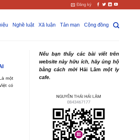
Đăng ký
hiệu
Nghề luật
Xã luận
Tản mạn
Cộng đồng
Nếu bạn thấy các bài viết trên
website này hữu ích, hãy ủng hộ
AI
bằng cách mời
Hải Lâm
một ly
cafe.
 Là một
Việt có