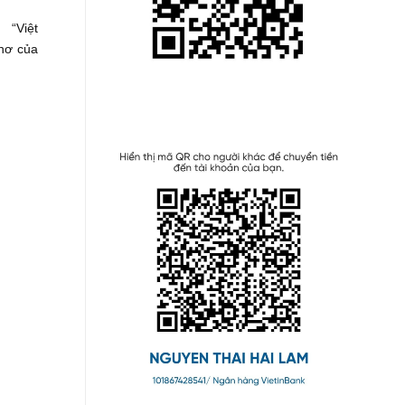
. “Việt
thơ của