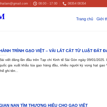
ihailam@gmail.com
08:00 - 17:00
08354 08354
Trang chủ
Giới t
HÀNH TRÌNH GẠO VIỆT – VÀI LÁT CẮT TỪ LUẬT ĐẤT Đ
Bài viết đăng lần đầu trên Tạp chí Kinh tế Sài Gòn ngày 09/01/2025.
quốc gia xuất khẩu lúa gạo hàng đầu, nhiều người kỳ vọng hạt gạo 
thể ghi tên...
GIAN NAN TÌM THƯƠNG HIỆU CHO GẠO VIỆT