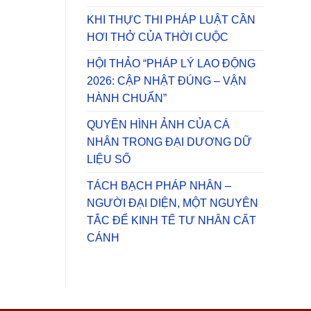
KHI THỰC THI PHÁP LUẬT CẦN
HƠI THỞ CỦA THỜI CUỘC
HỘI THẢO “PHÁP LÝ LAO ĐỘNG
2026: CẬP NHẬT ĐÚNG – VẬN
HÀNH CHUẨN”
QUYỀN HÌNH ẢNH CỦA CÁ
NHÂN TRONG ĐẠI DƯƠNG DỮ
LIỆU SỐ
TÁCH BẠCH PHÁP NHÂN –
NGƯỜI ĐẠI DIỆN, MỘT NGUYÊN
TẮC ĐỂ KINH TẾ TƯ NHÂN CẤT
CÁNH