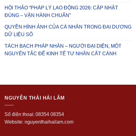
HỘI THẢO “PHÁP LÝ LAO ĐỘNG 2026: CẬP NHẬT
ĐÚNG – VẬN HÀNH CHUẨN”
QUYỀN HÌNH ẢNH CỦA CÁ NHÂN TRONG ĐẠI DƯƠNG
DỮ LIỆU SỐ
TÁCH BẠCH PHÁP NHÂN – NGƯỜI ĐẠI DIỆN, MỘT
NGUYÊN TẮC ĐỂ KINH TẾ TƯ NHÂN CẤT CÁNH
NGUYỄN THÁI HẢI LÂM
Số điện thoại: 08354 08354
Website: nguyenthaihailam.com