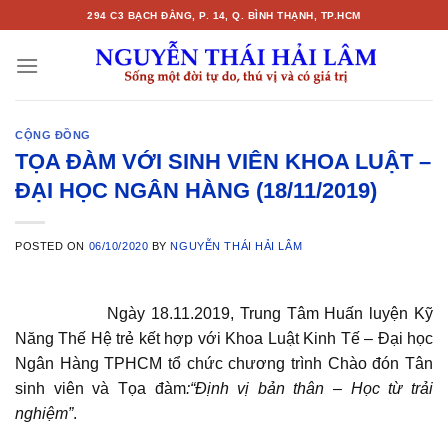
Skip
294 C3 BẠCH ĐẰNG, P. 14, Q. BÌNH THẠNH, TP.HCM
to
content
CỘNG ĐỒNG
TỌA ĐÀM VỚI SINH VIÊN KHOA LUẬT –
ĐẠI HỌC NGÂN HÀNG (18/11/2019)
POSTED ON
06/10/2020
BY
NGUYỄN THÁI HẢI LÂM
Ngày 18.11.2019, Trung Tâm Huấn luyện Kỹ
Năng Thế Hệ trẻ kết hợp với Khoa Luật Kinh Tế – Đại học
Ngân Hàng TPHCM tổ chức chương trình Chào đón Tân
sinh viên và Tọa đàm
:“Định vị bản thân – Học từ trải
nghiệm”
.