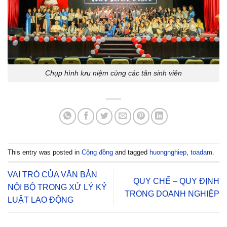
Chụp hình lưu niệm cùng các tân sinh viên
This entry was posted in
Cộng đồng
and tagged
huongnghiep
,
toadam
.
VAI TRÒ CỦA VĂN BẢN
QUY CHẾ – QUY ĐỊNH
NỘI BỘ TRONG XỬ LÝ KỶ
TRONG DOANH NGHIỆP
LUẬT LAO ĐỘNG