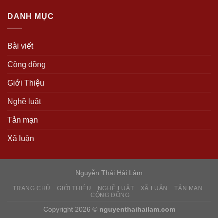
DANH MỤC
Bài viết
Cộng đồng
Giới Thiệu
Nghề luật
Tản mạn
Xã luận
Nguyễn Thái Hải Lâm
TRANG CHỦ
GIỚI THIỆU
NGHỀ LUẬT
XÃ LUẬN
TẢN MẠN
CỘNG ĐỒNG
Copyright 2026 ©
nguyenthaihailam.com