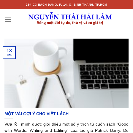
Skip
294 C3 BẠCH ĐẰNG, P. 14, Q. BÌNH THẠNH, TP.HCM
to
content
13
Th6
MỘT VÀI GỢI Ý CHO VIẾT LÁCH
Vừa rồi, mình được giới thiệu một số ý trích từ cuốn sách “Good
with Words: Writing and Editing” của tác giả Patrick Barry. Để