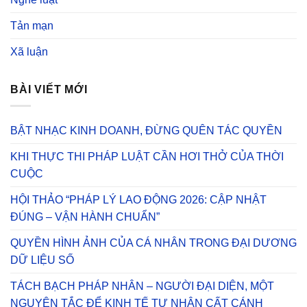
Tản mạn
Xã luận
BÀI VIẾT MỚI
BẬT NHẠC KINH DOANH, ĐỪNG QUÊN TÁC QUYỀN
KHI THỰC THI PHÁP LUẬT CẦN HƠI THỞ CỦA THỜI
CUỘC
HỘI THẢO “PHÁP LÝ LAO ĐỘNG 2026: CẬP NHẬT
ĐÚNG – VẬN HÀNH CHUẨN”
QUYỀN HÌNH ẢNH CỦA CÁ NHÂN TRONG ĐẠI DƯƠNG
DỮ LIỆU SỐ
TÁCH BẠCH PHÁP NHÂN – NGƯỜI ĐẠI DIỆN, MỘT
NGUYÊN TẮC ĐỂ KINH TẾ TƯ NHÂN CẤT CÁNH