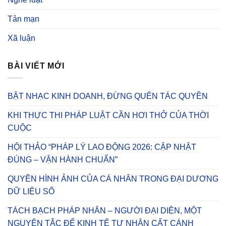
Tản mạn
Xã luận
BÀI VIẾT MỚI
BẬT NHẠC KINH DOANH, ĐỪNG QUÊN TÁC QUYỀN
KHI THỰC THI PHÁP LUẬT CẦN HƠI THỞ CỦA THỜI
CUỘC
HỘI THẢO “PHÁP LÝ LAO ĐỘNG 2026: CẬP NHẬT
ĐÚNG – VẬN HÀNH CHUẨN”
QUYỀN HÌNH ẢNH CỦA CÁ NHÂN TRONG ĐẠI DƯƠNG
DỮ LIỆU SỐ
TÁCH BẠCH PHÁP NHÂN – NGƯỜI ĐẠI DIỆN, MỘT
NGUYÊN TẮC ĐỂ KINH TẾ TƯ NHÂN CẤT CÁNH