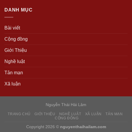
DANH MỤC
Bài viết
Cộng đồng
Giới Thiệu
Nghề luật
Tản mạn
Xã luận
Nguyễn Thái Hải Lâm
TRANG CHỦ
GIỚI THIỆU
NGHỀ LUẬT
XÃ LUẬN
TẢN MẠN
CỘNG ĐỒNG
Copyright 2026 ©
nguyenthaihailam.com