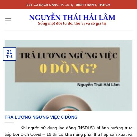
Skip
294 C3 BẠCH ĐẰNG, P. 14, Q. BÌNH THẠNH, TP.HCM
to
content
21
Th8
TRẢ LƯƠNG NGỪNG VIỆC 0 ĐỒNG
Khi người sử dụng lao động (NSDLĐ) bị ảnh hưởng trực
tiếp bởi Dịch Covid – 19 thì có khả năng phải thu hẹp sản xuất và